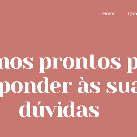
Home
Que
mos prontos 
ponder às su
dúvidas