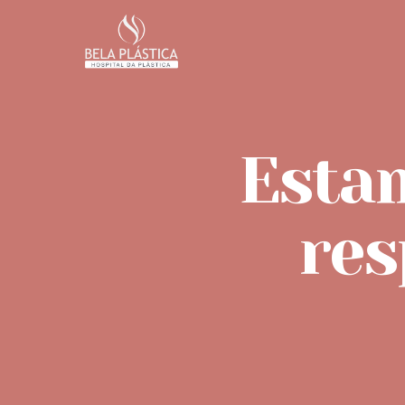
Esta
res